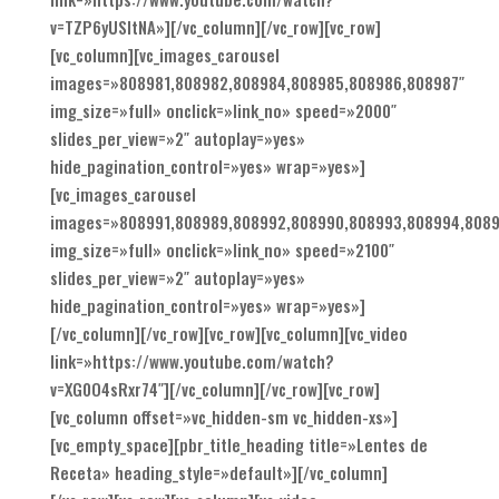
v=TZP6yUSItNA»][/vc_column][/vc_row][vc_row]
[vc_column][vc_images_carousel
images=»808981,808982,808984,808985,808986,808987″
img_size=»full» onclick=»link_no» speed=»2000″
slides_per_view=»2″ autoplay=»yes»
hide_pagination_control=»yes» wrap=»yes»]
[vc_images_carousel
images=»808991,808989,808992,808990,808993,808994,8089
img_size=»full» onclick=»link_no» speed=»2100″
slides_per_view=»2″ autoplay=»yes»
hide_pagination_control=»yes» wrap=»yes»]
[/vc_column][/vc_row][vc_row][vc_column][vc_video
link=»https://www.youtube.com/watch?
v=XG0O4sRxr74″][/vc_column][/vc_row][vc_row]
[vc_column offset=»vc_hidden-sm vc_hidden-xs»]
[vc_empty_space][pbr_title_heading title=»Lentes de
Receta» heading_style=»default»][/vc_column]