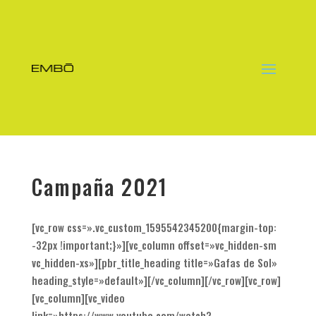
Campaña 2021
[vc_row css=».vc_custom_1595542345200{margin-top:
-32px !important;}»][vc_column offset=»vc_hidden-sm
vc_hidden-xs»][pbr_title_heading title=»Gafas de Sol»
heading_style=»default»][/vc_column][/vc_row][vc_row]
[vc_column][vc_video
link=»https://www.youtube.com/watch?