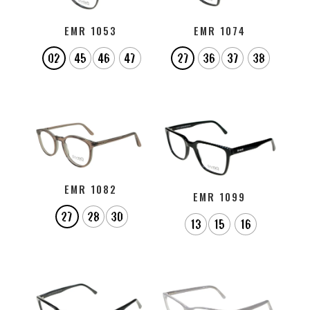
EMR 1053
EMR 1074
02
45
46
47
27
36
37
38
EMR 1082
EMR 1099
27
28
30
13
15
16