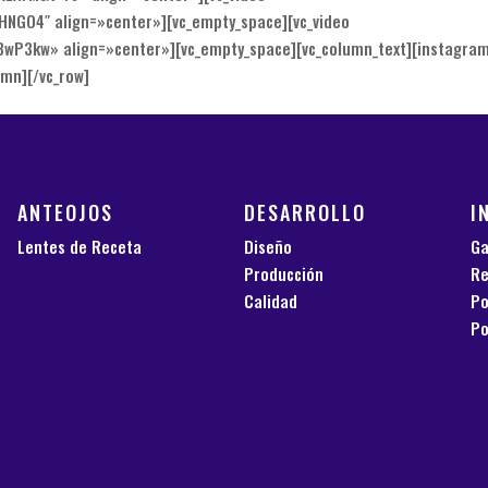
HNGO4″ align=»center»][vc_empty_space][vc_video
wP3kw» align=»center»][vc_empty_space][vc_column_text][instagra
umn][/vc_row]
ANTEOJOS
DESARROLLO
I
Lentes de Receta
Diseño
Ga
Producción
Re
Calidad
Po
Po