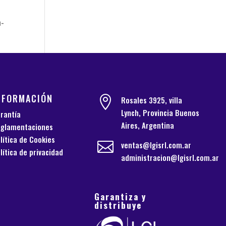
m-
NFORMACIÓN

Rosales 3925, villa
Lynch, Provincia Buenos
rantía
Aires, Argentina
glamentaciones
lítica de Cookies

ventas@lgisrl.com.ar
lítica de privacidad
administracion@lgisrl.com.ar
Garantiza y
distribuye