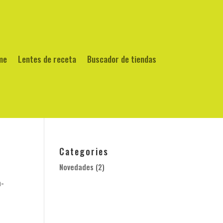
me
Lentes de receta
Buscador de tiendas
Categories
Novedades
(2)
n-