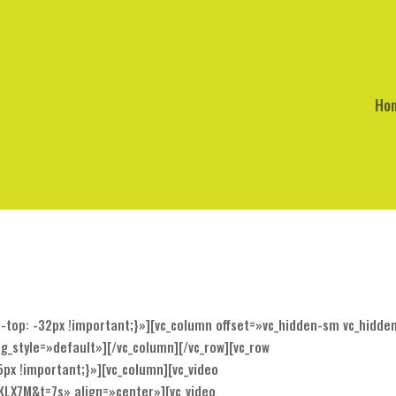
Ho
top: -32px !important;}»][vc_column offset=»vc_hidden-sm vc_hidde
g_style=»default»][/vc_column][/vc_row][vc_row
px !important;}»][vc_column][vc_video
KLX7M&t=7s» align=»center»][vc_video