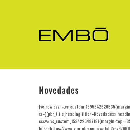
Novedades
[vc_row css=».vc_custom_1595542626535{margin-
xs»][pbr_title_heading title=»Novedades» headin
css=».vc_custom_1594225487181{margin-top: -35
link=»https://www.youtube.com/watch?v=yN76Nt